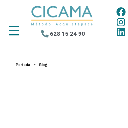
628 15 24 90
Portada
»
Blog