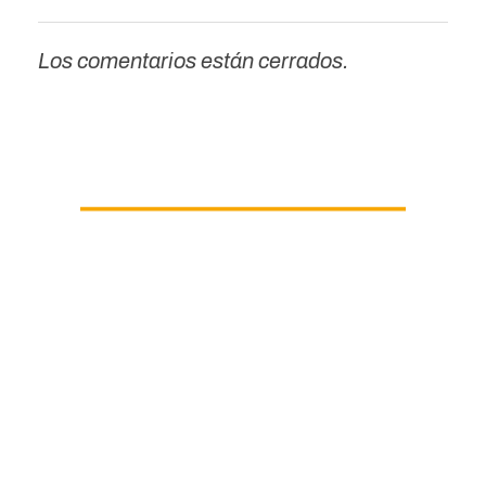
Los comentarios están cerrados.
CONTACTO:
Teléfono: 628 15 24 90
Dirección: Carrer D’Atenes -04, 10b,5b (Parc Central)
Torrent/Valencia
Correo electrónico: cicamavalencia@gmail.com