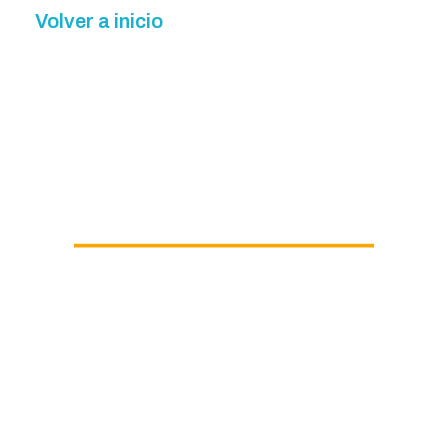
Volver a inicio
CONTACTO:
Teléfono: 628 15 24 90
Dirección: Carrer D’Atenes -04, 10b,5b (Parc Central)
Torrent/Valencia